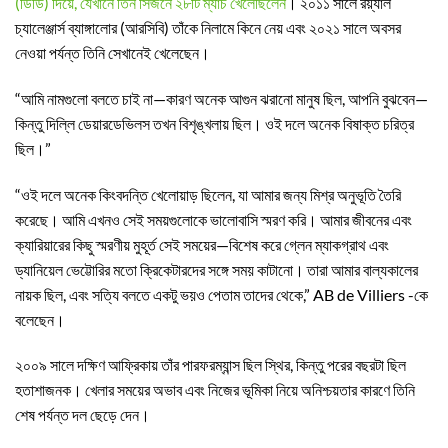
(ডিডি) দিয়ে, যেখানে তিন সিজনে ২৮টি ম্যাচ খেলেছিলেন
। ২০১১ সালে রয়্যাল
চ্যালেঞ্জার্স ব্যাঙ্গালোর (আরসিবি) তাঁকে নিলামে কিনে নেয় এবং ২০২১ সালে অবসর
নেওয়া পর্যন্ত তিনি সেখানেই খেলেছেন।
“আমি নামগুলো বলতে চাই না—কারণ অনেক আগুন ঝরানো মানুষ ছিল, আপনি বুঝবেন—
কিন্তু দিল্লি ডেয়ারডেভিলস তখন বিশৃঙ্খলায় ছিল। ওই দলে অনেক বিষাক্ত চরিত্র
ছিল।”
“ওই দলে অনেক কিংবদন্তি খেলোয়াড় ছিলেন, যা আমার জন্য মিশ্র অনুভূতি তৈরি
করেছে। আমি এখনও সেই সময়গুলোকে ভালোবাসি স্মরণ করি। আমার জীবনের এবং
ক্যারিয়ারের কিছু স্মরণীয় মুহূর্ত সেই সময়ের—বিশেষ করে গ্লেন ম্যাকগ্রাথ এবং
ড্যানিয়েল ভেট্টোরির মতো ক্রিকেটারদের সঙ্গে সময় কাটানো। তারা আমার বাল্যকালের
নায়ক ছিল, এবং সত্যি বলতে একটু ভয়ও পেতাম তাদের থেকে,” AB de Villiers -কে
বলেছেন।
২০০৯ সালে দক্ষিণ আফ্রিকায় তাঁর পারফরম্যান্স ছিল স্থির, কিন্তু পরের বছরটা ছিল
হতাশাজনক। খেলার সময়ের অভাব এবং নিজের ভূমিকা নিয়ে অনিশ্চয়তার কারণে তিনি
শেষ পর্যন্ত দল ছেড়ে দেন।