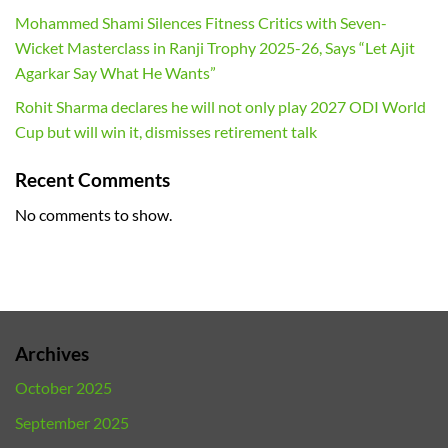
Mohammed Shami Silences Fitness Critics with Seven-
Wicket Masterclass in Ranji Trophy 2025-26, Says “Let Ajit
Agarkar Say What He Wants”
Rohit Sharma declares he will not only play 2027 ODI World
Cup but will win it, dismisses retirement talk
Recent Comments
No comments to show.
Archives
October 2025
September 2025