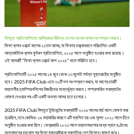
বিস্তৃত প্রতিযোগিতায় আফ্রিকার বিভিন্ন দেশের অনেক ক্লাব অংশগ্রহণ করবে।
ফিফা ক্লাব ওয়ার্ল্ড কাপের ২১তম আসর, যা ফিফার তত্ত্বাবধানে পরিচালিত একটি
আন্তর্জাতিক ক্লাব ফুটবল প্রতিযোগিতা, ২০২৫ সালে অনুষ্ঠিত হওয়ার কথা রয়েছে।
এই আসরটি “ফিফা ক্লাব ওয়ার্ল্ড কাপ ২০২৫” নামে পরিচিত হবে।
প্রতিযোগিতাটি ২০২৫ সালের ১৪ জুন থেকে ১৩ জুলাই পর্যন্ত যুক্তরাষ্ট্রে অনুষ্ঠিত
হবে। 2025 FIFA Club এতে ৩২টি দল অংশগ্রহণ করবে, যা আগের চারটি
মহাদেশীয় চ্যাম্পিয়নশিপের বিজয়ীদের অন্তর্ভুক্ত করবে। সম্প্রসারিত ফরম্যাটের
ঘোষণা দেওয়ার পর এটি একটি অনন্য আসর হতে চলেছে।
2025 FIFA Club বিস্তৃত টুর্নামেন্টের ফরম্যাটটি ২০১৯ সালের মার্চ মাসে ঘোষণা করা
হয়েছিল, তবে কোভিড-১৯ মহামারির কারণে এটি স্থগিত হয় এবং মূলত ২০২১ সালে চীনে
অনুষ্ঠিত হওয়ার কথা ছিল। ফেব্রুয়ারি ২০২৩ সালে মহাদেশগুলোর মধ্যে স্থান বণ্টনের
অনুমোদনের চার মাস পর ফিফা যুক্তরাষ্ট্রকে স্বাগতিক দেশ হিসেবে ঘোষণা করে।