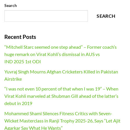
Search
SEARCH
Recent Posts
“Mitchell Starc seemed one step ahead” – Former coach’s
huge remark on Virat Kohli’s dismissal in AUS vs
IND 2025 1st ODI
Yuvraj Singh Mourns Afghan Cricketers Killed in Pakistan
Airstrike
“I was not even 10 percent of that when I was 19” – When
Virat Kohli marveled at Shubman Gill ahead of the latter’s
debut in 2019
Mohammed Shami Silences Fitness Critics with Seven-
Wicket Masterclass in Ranji Trophy 2025-26, Says “Let Ajit
Agarkar Say What He Wants”