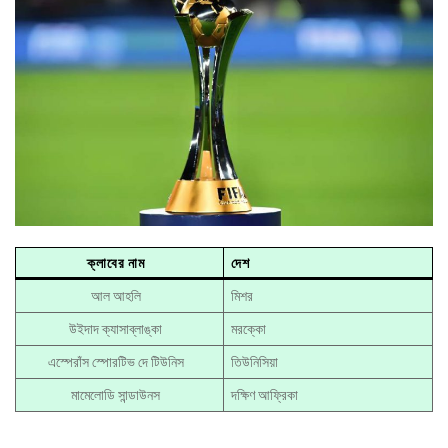
ক্লাবের নাম
দেশ
আল আহলি
মিশর
উইদাদ ক্যাসাব্লাঙ্কা
মরক্কো
এস্পেরাঁস স্পোরটিভ দে টিউনিস
তিউনিসিয়া
মামেলোডি সান্ডাউনস
দক্ষিণ আফ্রিকা