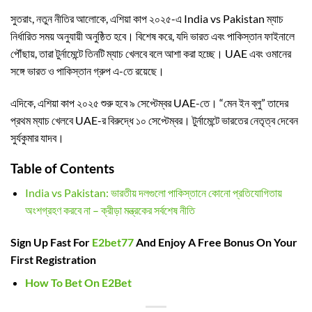
সুতরাং, নতুন নীতির আলোকে, এশিয়া কাপ ২০২৫-এ India vs Pakistan ম্যাচ
নির্ধারিত সময় অনুযায়ী অনুষ্ঠিত হবে। বিশেষ করে, যদি ভারত এবং পাকিস্তান ফাইনালে
পৌঁছায়, তারা টুর্নামেন্টে তিনটি ম্যাচ খেলবে বলে আশা করা হচ্ছে। UAE এবং ওমানের
সঙ্গে ভারত ও পাকিস্তান গ্রুপ এ-তে রয়েছে।
এদিকে, এশিয়া কাপ ২০২৫ শুরু হবে ৯ সেপ্টেম্বর UAE-তে। “মেন ইন ব্লু” তাদের
প্রথম ম্যাচ খেলবে UAE-র বিরুদ্ধে ১০ সেপ্টেম্বর। টুর্নামেন্টে ভারতের নেতৃত্ব দেবেন
সুর্যকুমার যাদব।
Table of Contents
India vs Pakistan: ভারতীয় দলগুলো পাকিস্তানে কোনো প্রতিযোগিতায়
অংশগ্রহণ করবে না – ক্রীড়া মন্ত্রকের সর্বশেষ নীতি
Sign Up Fast For
E2bet77
And Enjoy A Free Bonus On Your
First Registration
How To Bet On E2Bet