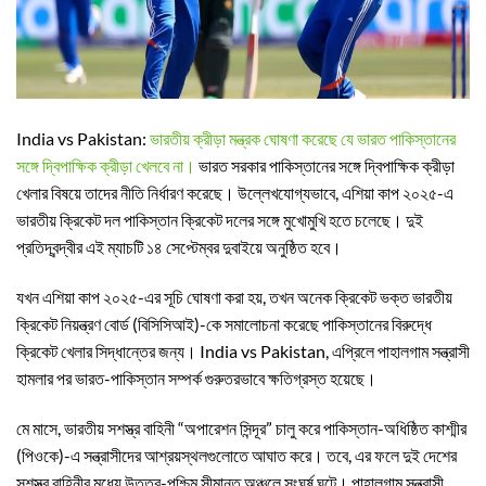
India vs Pakistan:
ভারতীয় ক্রীড়া মন্ত্রক ঘোষণা করেছে যে ভারত পাকিস্তানের
সঙ্গে দ্বিপাক্ষিক ক্রীড়া খেলবে না।
ভারত সরকার পাকিস্তানের সঙ্গে দ্বিপাক্ষিক ক্রীড়া
খেলার বিষয়ে তাদের নীতি নির্ধারণ করেছে। উল্লেখযোগ্যভাবে, এশিয়া কাপ ২০২৫-এ
ভারতীয় ক্রিকেট দল পাকিস্তান ক্রিকেট দলের সঙ্গে মুখোমুখি হতে চলেছে। দুই
প্রতিদ্বন্দ্বীর এই ম্যাচটি ১৪ সেপ্টেম্বর দুবাইয়ে অনুষ্ঠিত হবে।
যখন এশিয়া কাপ ২০২৫-এর সূচি ঘোষণা করা হয়, তখন অনেক ক্রিকেট ভক্ত ভারতীয়
ক্রিকেট নিয়ন্ত্রণ বোর্ড (বিসিসিআই)-কে সমালোচনা করেছে পাকিস্তানের বিরুদ্ধে
ক্রিকেট খেলার সিদ্ধান্তের জন্য। India vs Pakistan, এপ্রিলে পাহালগাম সন্ত্রাসী
হামলার পর ভারত-পাকিস্তান সম্পর্ক গুরুতরভাবে ক্ষতিগ্রস্ত হয়েছে।
মে মাসে, ভারতীয় সশস্ত্র বাহিনী “অপারেশন সিন্দূর” চালু করে পাকিস্তান-অধিষ্ঠিত কাশ্মীর
(পিওকে)-এ সন্ত্রাসীদের আশ্রয়স্থলগুলোতে আঘাত করে। তবে, এর ফলে দুই দেশের
সশস্ত্র বাহিনীর মধ্যে উত্তর-পশ্চিম সীমান্ত অঞ্চলে সংঘর্ষ ঘটে। পাহালগাম সন্ত্রাসী