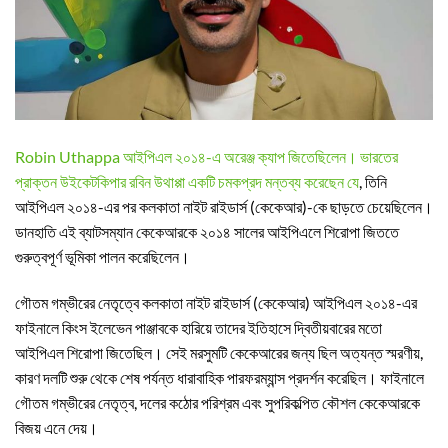
Robin Uthappa আইপিএল ২০১৪-এ অরেঞ্জ ক্যাপ জিতেছিলেন। ভারতের
প্রাক্তন উইকেটকিপার রবিন উথাপ্পা একটি চমকপ্রদ মন্তব্য করেছেন যে
, তিনি
আইপিএল ২০১৪-এর পর কলকাতা নাইট রাইডার্স (কেকেআর)-কে ছাড়তে চেয়েছিলেন।
ডানহাতি এই ব্যাটসম্যান কেকেআরকে ২০১৪ সালের আইপিএলে শিরোপা জিততে
গুরুত্বপূর্ণ ভূমিকা পালন করেছিলেন।
গৌতম গম্ভীরের নেতৃত্বে কলকাতা নাইট রাইডার্স (কেকেআর) আইপিএল ২০১৪-এর
ফাইনালে কিংস ইলেভেন পাঞ্জাবকে হারিয়ে তাদের ইতিহাসে দ্বিতীয়বারের মতো
আইপিএল শিরোপা জিতেছিল। সেই মরসুমটি কেকেআরের জন্য ছিল অত্যন্ত স্মরণীয়,
কারণ দলটি শুরু থেকে শেষ পর্যন্ত ধারাবাহিক পারফরম্যান্স প্রদর্শন করেছিল। ফাইনালে
গৌতম গম্ভীরের নেতৃত্ব, দলের কঠোর পরিশ্রম এবং সুপরিকল্পিত কৌশল কেকেআরকে
বিজয় এনে দেয়।