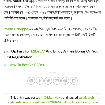
এদিকে, Robin Uthappa আইপিএল ২০১৯ পর্যন্ত কে কে আর-এর প্রতিনিধিত্ব
করেছেন। এরপর তিনি আইপিএল ২০২০-এ রাজস্থান রয়্যালস (আরআর)-এ যোগ
দেন। আইপিএল ২০২১ থেকে ২০২২ পর্যন্ত, তিনি চেন্নাই সুপার কিংস (সিএসকে)-এর
প্রতিনিধিত্ব করেন। অবসরের পর, তিনি কমেন্টারি শুরু করেন।
Robin Uthappa
তার আইপিএল ক্যারিয়ারে ২০৫টি ম্যাচ খেলেছেন, ১৯৭ ইনিংসে
৪৯৫২ রান করেছেন গড় ২৭.৫১-এ। সর্বোচ্চ ৮৮ রান স্কোরসহ, তিনি ২৭টি ফিফটি
হাঁকিয়েছেন।
Sign Up Fast For
E2bet77
And Enjoy A Free Bonus On Your
First Registration
How To Bet On E2Bet
This entry was posted in
Cricket News
and tagged
bangladesh
,
bangladesh news
,
cricket news
,
E28BANGLADESH
,
e28bkash
,
E2bet
,