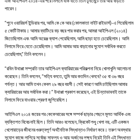
এবং আইপিএল ২০১৪-এর পরে নিলামে যাক যাতে তিনি টুর্নামেন্টে তার আয় বাড়াতে
পারেন।
“পুনে ওয়ারিয়র্স ইন্ডিয়ার পর, আমি কে কে আর (কোলকাতা নাইট রাইডার্স)-এ গিয়েছিলাম
৫ কোটি টাকায়। আমার ব্যাটিংয়ে বড় বছর পার করার পর, আমরা আইপিএল (২০১৪)
জিতেছিলাম এবং আমি অরেঞ্জ ক্যাপ পেয়েছিলাম, আমি ছাড়া হতে চেয়েছিলাম। আমি
নিলামে ফিরে যেতে চেয়েছিলাম। আমি আমার আয় বাড়ানোর সুযোগ সর্বাধিক করতে
চেয়েছিলাম,” তিনি বললেন।
“রবিন উথাপ্পা সম্প্রতি তার আইপিএল ক্যারিয়ারের পরিকল্পনা নিয়ে খোলাখুলি আলোচনা
করেছেন। তিনি বললেন, “সত্যি বলতে, তুমি আর কতদিন খেলবে? ৩৫ বা ৩৬ বছর
পর্যন্ত। আর আমি তখন কেবল ২৯ বছর বয়সী। সেই কারণে আমি চাইছিলাম আমার
ক্যারিয়ারের আয় সর্বাধিক করা।” উথাপ্পা প্রকাশ করেছেন, এই চিন্তাভাবনাই তাকে
নিলামে ফিরে যাওয়ার প্রেরণা জুগিয়েছিল।
আইপিএল ২০১৪ জয়ের পর কেকেআরের সঙ্গে সম্পর্ক ছাড়ার পেছনে মূলত আর্থিক এবং
ব্যক্তিগত বিবেচনাই ছিল। তিনি আরও বলেছেন, ক্রিকেট শুধু খেলা নয়, এটি একজন
খেলোয়াড়ের জীবনের গুরুত্বপূর্ণ অর্থনৈতিক সিদ্ধান্তও নির্ধারণ করে। তরুণ অবস্থায়
সুযোগ কাজে লাগিয়ে সর্বোচ্চ সাফল্য ও আয় অর্জনের লক্ষ্য নিয়েই তিনি এই সিদ্ধান্ত