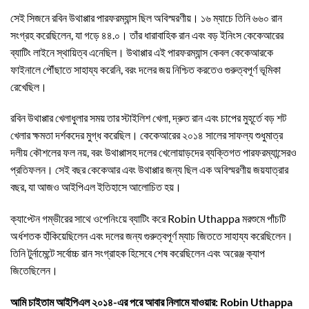
সেই সিজনে রবিন উথাপ্পার পারফরম্যান্স ছিল অবিস্মরণীয়। ১৬ ম্যাচে তিনি ৬৬০ রান
সংগ্রহ করেছিলেন, যা গড়ে ৪৪.০। তাঁর ধারাবাহিক রান এবং বড় ইনিংস কেকেআরের
ব্যাটিং লাইনে স্থায়িত্ব এনেছিল। উথাপ্পার এই পারফরম্যান্স কেবল কেকেআরকে
ফাইনালে পৌঁছাতে সাহায্য করেনি, বরং দলের জয় নিশ্চিত করতেও গুরুত্বপূর্ণ ভূমিকা
রেখেছিল।
রবিন উথাপ্পার খেলাধুলার সময় তার স্টাইলিশ খেলা, দ্রুত রান এবং চাপের মুহূর্তে বড় শট
খেলার ক্ষমতা দর্শকদের মুগ্ধ করেছিল। কেকেআরের ২০১৪ সালের সাফল্য শুধুমাত্র
দলীয় কৌশলের ফল নয়, বরং উথাপ্পাসহ দলের খেলোয়াড়দের ব্যক্তিগত পারফরম্যান্সেরও
প্রতিফলন। সেই বছর কেকেআর এবং উথাপ্পার জন্য ছিল এক অবিস্মরণীয় জয়যাত্রার
বছর, যা আজও আইপিএল ইতিহাসে আলোচিত হয়।
ক্যাপ্টেন গম্ভীরের সাথে ওপেনিংয়ে ব্যাটিং করে Robin Uthappa মরশুমে পাঁচটি
অর্ধশতক হাঁকিয়েছিলেন এবং দলের জন্য গুরুত্বপূর্ণ ম্যাচ জিততে সাহায্য করেছিলেন।
তিনি টুর্নামেন্টে সর্বোচ্চ রান সংগ্রাহক হিসেবে শেষ করেছিলেন এবং অরেঞ্জ ক্যাপ
জিতেছিলেন।
আমি চাইতাম আইপিএল ২০১৪-এর পরে আবার নিলামে যাওয়ার: Robin Uthappa