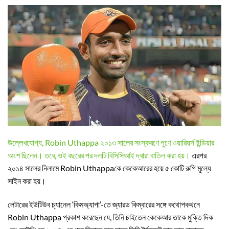
উল্লেখযোগ্য, Robin Uthappa ২০১৩ সালের সংস্করণে পুণে ওয়ারিয়র্স ইন্ডিয়ার
অংশ ছিলেন। তবে, ওই বছরের পর দলটি বিসিসিআই দ্বারা বাতিল করা হয়।
এরপর
২০১৪ সালের নিলামে Robin Uthappaকে কেকেআরের হয়ে ৫ কোটি রুপি মূল্যে
সাইন করা হয়।
লেটারের ইউটিউব চ্যানেল ‘কিমঅ্যাপা’-তে জ্যারড কিম্বারের সঙ্গে কথোপকথনে
Robin Uthappa প্রকাশ করেছেন যে, তিনি চাইতেন কেকেআর তাকে মুক্তি দিক