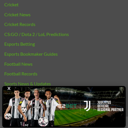
Cricket
Cricket News
Cricket Records
CS:GO / Dota 2 / LoL Predictions
Esports Betting
Esports Bookmaker Guides
Football News
Football Records
Sports News & Updates
X
bj88 |
E2BET
Copyright 2026 ©
E2bet77