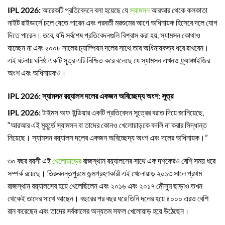
IPL 2026:
আরেকটি প্রতিবেদনে বলা হয়েছে যে
স্যামসন
আরআর থেকে কলকাতা
নাইট রাইডার্সে চলে যেতে পারেন এবং পরবর্তী মরশুমের আগে অধিনায়ক হিসেবে দলে যোগ
দিতে পারেন। তবে, যদি সর্বশেষ প্রতিবেদনগুলি বিশ্বাস করা হয়, স্যামসন কোথাও
যাচ্ছেন না এবং ২০০৮ সালের চ্যাম্পিয়ন দলের সাথে তার অধিনায়কত্ব ধরে রাখবেন।
এই ঘটনায় ঘনিষ্ঠ একটি সূত্র এটি নিশ্চিত করে বলেছে যে স্যামসন এখনও ফ্র্যাঞ্চাইজির
অংশ এবং অধিনায়কও।
IPL 2026: স্যামসন রয়্যালস দলের একজন অবিচ্ছেদ্য অংশ: সূত্র
IPL 2026:
টাইমস অফ ইন্ডিয়ার একটি প্রতিবেদন সূত্রের বরাত দিয়ে জানিয়েছে,
“আরআর এই মুহূর্তে স্যামসন বা তাদের কোনও খেলোয়াড়কে বদলি না করার সিদ্ধান্ত
নিয়েছে। স্যামসন রয়্যালস দলের একজন অবিচ্ছেদ্য অংশ এবং দলের অধিনায়ক।”
৩০ বছর বয়সী এই
খেলোয়াড়ের
রাজস্থান রয়্যালসের সাথে এক দশকেরও বেশি সময় ধরে
সম্পর্ক রয়েছে। তিরুবনন্তপুরমে জন্মগ্রহণকারী এই খেলোয়াড় ২০১৩ সালে প্রথম
রাজস্থান রয়্যালসের হয়ে খেলেছিলেন এবং ২০১৬ এবং ২০১৭ মৌসুম ছাড়াও তখন
থেকেই তাদের সাথে আছেন। বছরের পর বছর ধরে তিনি দলের হয়ে ৪০০০ এরও বেশি
রান করেছেন এবং তাদের সর্বকালের অন্যতম সফল খেলোয়াড় হয়ে উঠেছেন।