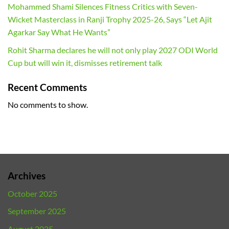
Mohammed Shami Silences Fitness Critics with Seven-
Wicket Masterclass in Ranji Trophy 2025-26, Says “Let Ajit
Agarkar Say What He Wants”
Rohit Sharma declares he will not only play 2027 ODI World
Cup but will win it, dismisses retirement talk
Recent Comments
No comments to show.
Archives
October 2025
September 2025
August 2025