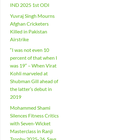
IND 2025 1st ODI
Yuvraj Singh Mourns
Afghan Cricketers
Killed in Pakistan
Airstrike
“I was not even 10
percent of that when I
was 19” – When Virat
Kohli marveled at
Shubman Gill ahead of
the latter’s debut in
2019
Mohammed Shami
Silences Fitness Critics
with Seven-Wicket
Masterclass in Ranji
Trophy 2025-26, Says