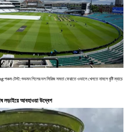
ng পঞ্চম টেস্ট: শুভমন গিলের দল সিরিজ সমতা ফেরাতে ওভালে খেলতে নামলে বৃষ্টি ম্যাচে
শেষ লড়াইয়ে আবহাওয়া উদ্বেগ