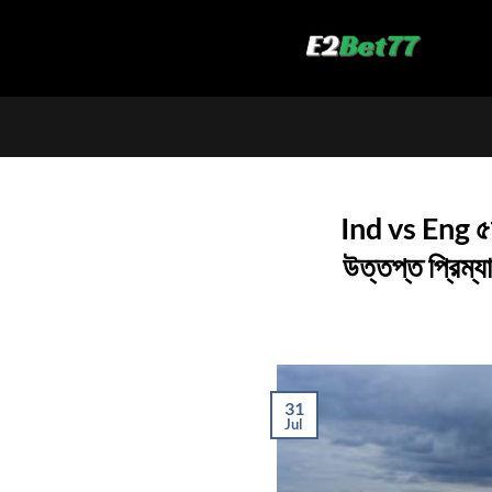
Skip
to
content
Ind vs Eng ৫ম ট
উত্তপ্ত প্রিম্যা
31
Jul