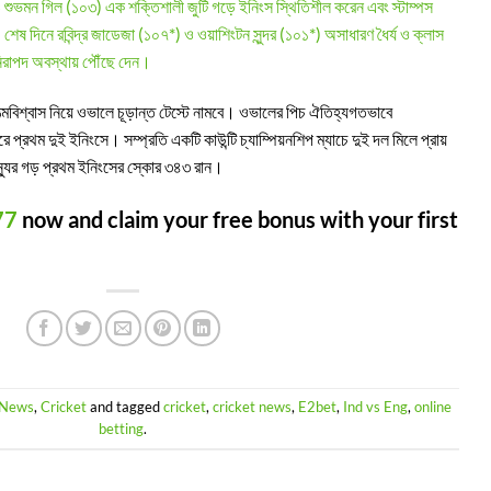
০) ও শুভমন গিল (১০৩) এক শক্তিশালী জুটি গড়ে ইনিংস স্থিতিশীল করেন এবং স্টাম্পস
েষ দিনে রবিন্দ্র জাডেজা (১০৭*) ও ওয়াশিংটন সুন্দর (১০১*) অসাধারণ ধৈর্য ও ক্লাস
নিরাপদ অবস্থায় পৌঁছে দেন।
বিশ্বাস নিয়ে ওভালে চূড়ান্ত টেস্টে নামবে। ওভালের পিচ ঐতিহ্যগতভাবে
ে প্রথম দুই ইনিংসে। সম্প্রতি একটি কাউন্টি চ্যাম্পিয়নশিপ ম্যাচে দুই দল মিলে প্রায়
্যুর গড় প্রথম ইনিংসের স্কোর ৩৪৩ রান।
77
now and claim your free bonus with your first
 News
,
Cricket
and tagged
cricket
,
cricket news
,
E2bet
,
Ind vs Eng
,
online
betting
.