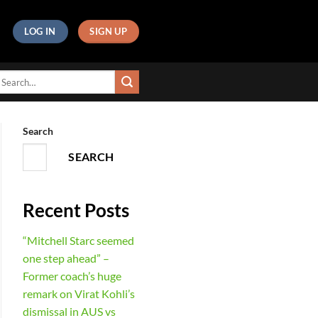
LOG IN
SIGN UP
Search
SEARCH
Recent Posts
“Mitchell Starc seemed
one step ahead” –
Former coach’s huge
remark on Virat Kohli’s
dismissal in AUS vs