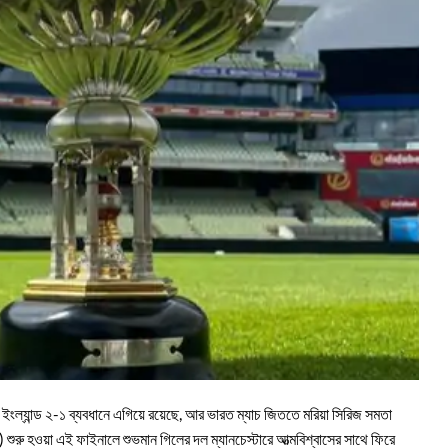
 ইংল্যান্ড ২-১ ব্যবধানে এগিয়ে রয়েছে, আর ভারত ম্যাচ জিততে মরিয়া সিরিজ সমতা
ুরু হওয়া এই ফাইনালে শুভমান গিলের দল ম্যানচেস্টারে আত্মবিশ্বাসের সাথে ফিরে