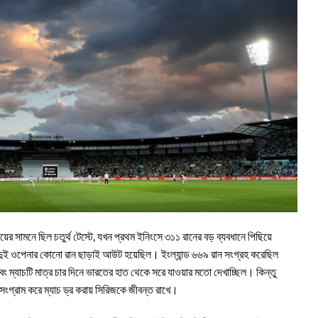
ের সামনে ছিল চতুর্থ টেস্টে, যখন প্রথম ইনিংসে ৩১১ রানের বড় ব্যবধানে পিছিয়ে
 দুই ওপেনার কোনো রান ছাড়াই আউট হয়েছিল। ইংল্যান্ড ৬৬৯ রান সংগ্রহ করেছিল
ং ম্যাচটি মাত্র চার দিনে ভারতের হাত থেকে সরে যাওয়ার মতো দেখাচ্ছিল। কিন্তু
 সংগ্রাম করে ম্যাচ ড্র করায় সিরিজকে জীবন্ত রাখে।