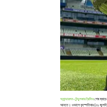
অ্যান্ডারসন-টেন্ডুলকার ট্রফির
শেষ ম্যাচে
আনতে। ওভালে বৃহস্পতিবার (৩১ জুলাই) শ