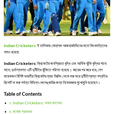
Indian Cricketers:
ই তালিকায় মোহাম্মদ আজহারউদ্দিনের মতো কিংবদন্তিদের
নামও রয়েছে
Indian Cricketers:
ক্রিকেটের জনপ্রিয়তা বৃদ্ধি এবং আর্থিক ঝুঁকি বৃদ্ধির সাথে
সাথে, দুর্ভাগ্যবশত এটি দুর্নীতির ঝুঁকিতে পরিণত হয়েছে। বছরের পর বছর ধরে, বেশ
কয়েকজন বিশিষ্ট ভারতীয় ক্রিকেটার ম্যাচ ফিক্সিং থেকে শুরু করে দুর্নীতিগ্রস্ত পদ্ধতির
রিপোর্ট না করা পর্যন্ত বিভিন্ন কেলেঙ্কারির জন্য নিষেধাজ্ঞার মুখোমুখি হয়েছেন।
Table of Contents
৫. Indian Cricketers: অজয় জাদেজা
৪. মনোজ প্রভাকর