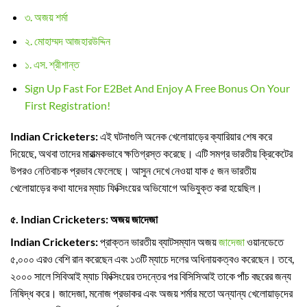
৩. অজয় শর্মা
২. মোহাম্মদ আজহারউদ্দিন
১. এস. শ্রীশান্ত
Sign Up Fast For E2Bet And Enjoy A Free Bonus On Your
First Registration!
Indian Cricketers:
এই ঘটনাগুলি অনেক খেলোয়াড়ের ক্যারিয়ার শেষ করে
দিয়েছে, অথবা তাদের মারাত্মকভাবে ক্ষতিগ্রস্ত করেছে। এটি সমগ্র ভারতীয় ক্রিকেটের
উপরও নেতিবাচক প্রভাব ফেলেছে। আসুন দেখে নেওয়া যাক ৫ জন ভারতীয়
খেলোয়াড়ের কথা যাদের ম্যাচ ফিক্সিংয়ের অভিযোগে অভিযুক্ত করা হয়েছিল।
৫. Indian Cricketers: অজয় জাদেজা
Indian Cricketers:
প্রাক্তন ভারতীয় ব্যাটসম্যান অজয়
জাদেজা
ওয়ানডেতে
৫,০০০ এরও বেশি রান করেছেন এবং ১৩টি ম্যাচে দলের অধিনায়কত্বও করেছেন। তবে,
২০০০ সালে সিবিআই ম্যাচ ফিক্সিংয়ের তদন্তের পর বিসিসিআই তাকে পাঁচ বছরের জন্য
নিষিদ্ধ করে। জাদেজা, মনোজ প্রভাকর এবং অজয় শর্মার মতো অন্যান্য খেলোয়াড়দের