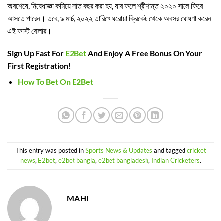
অবশেষে, নিষেধাজ্ঞা কমিয়ে সাত বছর করা হয়, যার ফলে শ্রীশান্ত ২০২০ সালে ফিরে
আসতে পারেন। তবে, ৯ মার্চ, ২০২২ তারিখে ঘরোয়া ক্রিকেট থেকে অবসর ঘোষণা করেন
এই ফাস্ট বোলার।
Sign Up Fast For
E2Bet
And Enjoy A Free Bonus On Your
First Registration!
How To Bet On E2Bet
This entry was posted in
Sports News & Updates
and tagged
cricket
news
,
E2bet
,
e2bet bangla
,
e2bet bangladesh
,
Indian Cricketers
.
MAHI