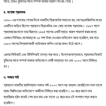
সাথে, তারও বুকিদের সাথে সম্পর্ক থাকার প্রমাণ পাওয়া গেছে।
৪. মনোজ প্রভাকর
১৯৯০-এর দশকের শেষের দিকে ভারতীয় ক্রিকেটের সবচেয়ে বড় কেলেঙ্কারিগুলির মধ্যে
একটিতে জড়িত ছিলেন প্রাক্তন ক্রিকেটার এবং কোচ মনোজ প্রভাকর। ১৯৯৭ সালে
প্রথমবারের মতো তার বিরুদ্ধে ১৯৯৪ সালের একটি ম্যাচে খারাপ পারফর্ম করার জন্য
একজন সিনিয়র খেলোয়াড়কে ২৫ লক্ষ টাকা দেওয়ার অভিযোগ আনা হয়েছিল, যার পরে
১৯৮৩ সালের বিশ্বকাপজয়ী অধিনায়ক কপিল দেবের নামও উঠে আসে।
এরপর সিবিআই এবং বিসিসিআই তদন্ত শুরু করে। উল্লেখযোগ্যভাবে, প্রভাকর নিজেই
বুকিদের সাথে সম্পর্ক থাকার অভিযোগে দোষী সাব্যস্ত হন এবং ২০০০ সালে নিষিদ্ধ
হন।
৩. অজয় শর্মা
প্রাক্তন ভারতীয় ব্যাটসম্যান অজয় শর্মা ২০০০ সালে বড় ধাক্কা খেয়েছিলেন যখন তাকে
ম্যাচ ফিক্সিংয়ের অভিযোগে আজীবন নিষিদ্ধ করা হয়েছিল। ৩৬ বছর বয়সে তার
ক্যারিয়ার হঠাৎ করেই শেষ হয়ে যায় এবং তাকে ১৪ বছর ধরে এই অপমান সহ্য করতে
হয়েছিল।