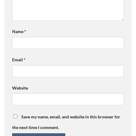
Name
*
Email
*
Website
Save my name, email, and website in this browser for
the next time I comment.