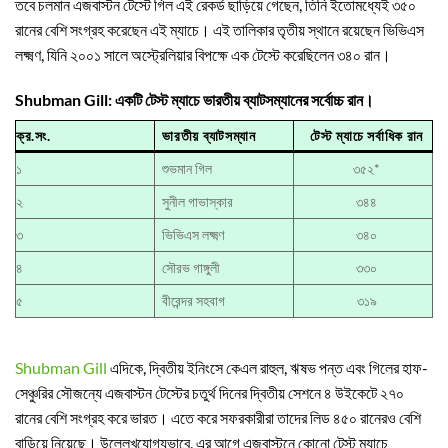
তবে চলমান এজবাস্টন টেস্টে গিল এই রেকর্ড ছাড়িয়ে গেছেন, তিনি ইতোমধ্যেই ৩৫০
রানের বেশি সংগ্রহ করেছেন এই ম্যাচে। এই তালিকার তৃতীয় স্থানে রয়েছেন ভিভিএস
লক্ষ্মণ, যিনি ২০০১ সালে অস্ট্রেলিয়ার বিপক্ষে এক টেস্টে করেছিলেন ৩৪০ রান।
Shubman Gill: একটি টেস্ট ম্যাচে ভারতীয় ব্যাটসম্যানের সর্বোচ্চ রান।
ক্র.সং.
ভারতীয় ব্যাটসম্যান
টেস্ট ম্যাচে সর্বাধিক রান
১
শুভমান গিল
৩৫২*
২
সুনীল গাভাস্কার
৩৪৪
৩
ভিভিএস লক্ষ্মণ
৩৪০
৪
সৌরভ গাঙ্গুলী
৩৩০
৫
বীরেন্দর সহবাগ
৩১৯
Shubman Gill
এদিকে, দ্বিতীয় ইনিংসে কেএল রাহুল, ঋষভ পন্ত এবং গিলের হাফ-
সেঞ্চুরির সৌজন্যে এজবাস্টন টেস্টের চতুর্থ দিনের দ্বিতীয় সেশনে ৪ উইকেটে ২৭০
রানের বেশি সংগ্রহ করে ভারত। এতে করে সফরকারীরা তাদের লিড ৪৫০ রানেরও বেশি
বাড়িয়ে নিয়েছে। উল্লেখযোগ্যভাবে, এর আগে এজবাস্টনে কোনো টেস্ট ম্যাচে