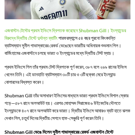
এজবাস্টন টেস্টের প্রথম ইনিংসে দ্বিশতক করেছেন Shubman Gill। ইংল্যান্ডের
বিরুদ্ধে দ্বিতীয় টেস্টে দুর্দান্ত ব্যাটিং
পারফরম্যান্সে ৫৪ বছর পুরনো কিংবদন্তি
ব্যাটসম্যান সুনীল গাভাস্কারের রেকর্ড ভেঙেছেন ভারতীয় অধিনায়ক শুভমান গিল।
বার্মিংহামের এজবাস্টনে চলছে ভারত ও ইংল্যান্ডের মধ্যে দ্বিতীয় টেস্ট ম্যাচ।
প্রথম ইনিংসে গিল তাঁর প্রথম টেস্ট দ্বিশতক পূর্ণ করেন, ৩৮৭ বলে ২৬৯ রানের ইনিংস
খেলেন তিনি। এই ডানহাতি ব্যাটসম্যান ৩০টি চার ও ৩টি ছক্কা মেরে ইংল্যান্ড
বোলারদের বিধ্বস্ত করেন।
Shubman Gill তাঁর অসাধারণ ইনিংসের মাধ্যমে ভারত প্রথম ইনিংসে বিশাল স্কোর
গড়ে—৫৮৭ রানে অলআউট হয়। এরপর মোহাম্মদ সিরাজের ৬ উইকেটের দৌলতে
ইংল্যান্ডকে ৪০৭ রানে অলআউট করে ভারত। দ্বিতীয় ইনিংসে আবারও ব্যাট হাতে ঝলক
দেখান গিল, চতুর্থ দিনের দ্বিতীয় সেশনে হাফ-সেঞ্চুরি পূর্ণ করেন তিনি।
Shubman Gill ভেঙে দিলেন সুনীল গাভাস্কারের রেকর্ড এজবাস্টন টেস্টে