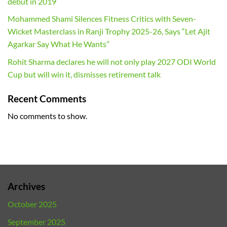
debut in 2019
Mohammed Shami Silences Fitness Critics with Seven-
Wicket Masterclass in Ranji Trophy 2025-26, Says “Let Ajit
Agarkar Say What He Wants”
Rohit Sharma declares he will not only play 2027 ODI World
Cup but will win it, dismisses retirement talk
Recent Comments
No comments to show.
Archives
October 2025
September 2025