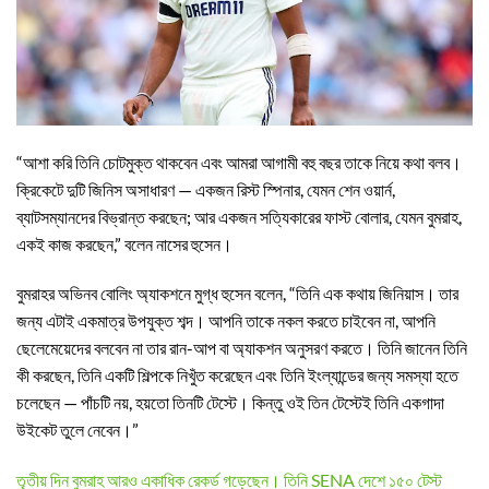
“আশা করি তিনি চোটমুক্ত থাকবেন এবং আমরা আগামী বহু বছর তাকে নিয়ে কথা বলব।
ক্রিকেটে দুটি জিনিস অসাধারণ — একজন রিস্ট স্পিনার, যেমন শেন ওয়ার্ন,
ব্যাটসম্যানদের বিভ্রান্ত করছেন; আর একজন সত্যিকারের ফাস্ট বোলার, যেমন বুমরাহ,
একই কাজ করছেন,” বলেন নাসের হুসেন।
বুমরাহর অভিনব বোলিং অ্যাকশনে মুগ্ধ হুসেন বলেন, “তিনি এক কথায় জিনিয়াস। তার
জন্য এটাই একমাত্র উপযুক্ত শব্দ। আপনি তাকে নকল করতে চাইবেন না, আপনি
ছেলেমেয়েদের বলবেন না তার রান-আপ বা অ্যাকশন অনুসরণ করতে। তিনি জানেন তিনি
কী করছেন, তিনি একটি শিল্পকে নিখুঁত করেছেন এবং তিনি ইংল্যান্ডের জন্য সমস্যা হতে
চলেছেন — পাঁচটি নয়, হয়তো তিনটি টেস্টে। কিন্তু ওই তিন টেস্টেই তিনি একগাদা
উইকেট তুলে নেবেন।”
তৃতীয় দিন বুমরাহ আরও একাধিক রেকর্ড গড়েছেন। তিনি SENA দেশে ১৫০ টেস্ট