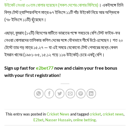
উইকেট নেওয়া ৩০তম বোলার হয়েছেন (সকল দেশের বোলার মিলিয়ে)
। একইসঙ্গে তিনি
বিশ্ব টেস্ট চ্যাম্পিয়নশিপে মাত্র ৬৭ ইনিংসে ১১টি পাঁচ উইকেট নিয়ে আর অশ্বিনকে
(৭৮ ইনিংসে ১১টি) ছুঁয়েছেন।
এছাড়া, বুমরাহ (১২টি) বিদেশের মাটিতে ভারতের পক্ষে সবচেয়ে বেশি টেস্ট ফাইভ-ফর
নেওয়া বোলারদের তালিকায় কপিল দেবের সঙ্গে যৌথভাবে শীর্ষে উঠে এসেছেন। গত ২০
টেস্টে তার গড় মাত্র ১৫.২৭ — যা এই সময়ে যেকোনো টেস্ট পেসারের মধ্যে কেবল
ইমরান খানের (১৯৮১-৮৫, ১৫.১২ গড়ে ১১৬ উইকেট) চেয়ে একটু বেশি।
Sign up fast for
e2bet77
now and claim your free bonus
with your first registration!
This entry was posted in
Cricket News
and tagged
cricket
,
cricket news
,
E2bet
,
Nasser Hussain
,
online betting
.