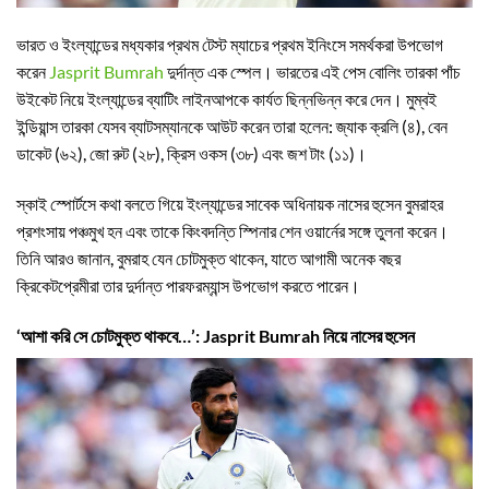
ভারত ও ইংল্যান্ডের মধ্যকার প্রথম টেস্ট ম্যাচের প্রথম ইনিংসে সমর্থকরা উপভোগ
করেন
Jasprit Bumrah
দুর্দান্ত এক স্পেল। ভারতের এই পেস বোলিং তারকা পাঁচ
উইকেট নিয়ে ইংল্যান্ডের ব্যাটিং লাইনআপকে কার্যত ছিন্নভিন্ন করে দেন। মুম্বই
ইন্ডিয়ান্স তারকা যেসব ব্যাটসম্যানকে আউট করেন তারা হলেন: জ্যাক ক্রলি (৪), বেন
ডাকেট (৬২), জো রুট (২৮), ক্রিস ওকস (৩৮) এবং জশ টাং (১১)।
স্কাই স্পোর্টসে কথা বলতে গিয়ে ইংল্যান্ডের সাবেক অধিনায়ক নাসের হুসেন বুমরাহর
প্রশংসায় পঞ্চমুখ হন এবং তাকে কিংবদন্তি স্পিনার শেন ওয়ার্নের সঙ্গে তুলনা করেন।
তিনি আরও জানান, বুমরাহ যেন চোটমুক্ত থাকেন, যাতে আগামী অনেক বছর
ক্রিকেটপ্রেমীরা তার দুর্দান্ত পারফরম্যান্স উপভোগ করতে পারেন।
‘আশা করি সে চোটমুক্ত থাকবে…’: Jasprit Bumrah নিয়ে নাসের হুসেন