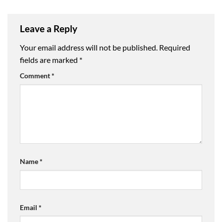
Leave a Reply
Your email address will not be published.
Required
fields are marked
*
Comment
*
Name
*
Email
*