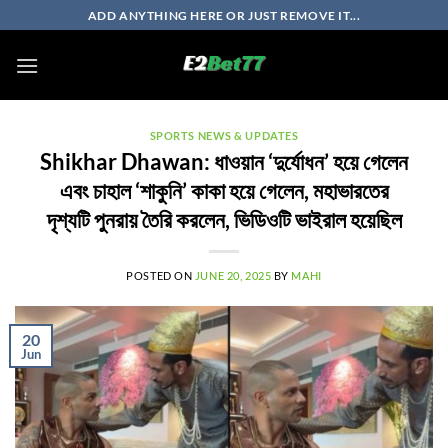
Skip
ADD ANYTHING HERE OR JUST REMOVE IT...
to
content
SPORTS NEWS & UPDATES
Shikhar Dhawan: ধাওয়ান ‘দুর্যোধন’ হয়ে গেলেন
এবং চাহাল ‘শাকুনি’ কাকা হয়ে গেলেন, মহাভারতের
দৃশ্যটি পুনরায় তৈরি করলেন, ভিডিওটি ভাইরাল হয়েছিল
POSTED ON
JUNE 20, 2025
BY
MAHI
20
Jun