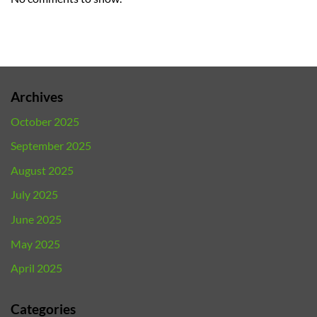
Archives
October 2025
September 2025
August 2025
July 2025
June 2025
May 2025
April 2025
Categories