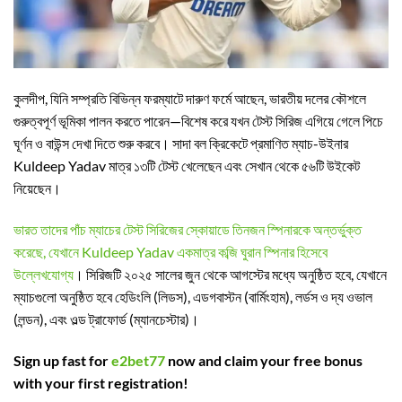
কুলদীপ, যিনি সম্প্রতি বিভিন্ন ফরম্যাটে দারুণ ফর্মে আছেন, ভারতীয় দলের কৌশলে
গুরুত্বপূর্ণ ভূমিকা পালন করতে পারেন—বিশেষ করে যখন টেস্ট সিরিজ এগিয়ে গেলে পিচে
ঘূর্ণন ও বাউন্স দেখা দিতে শুরু করবে। সাদা বল ক্রিকেটে প্রমাণিত ম্যাচ-উইনার
Kuldeep Yadav মাত্র ১৩টি টেস্ট খেলেছেন এবং সেখান থেকে ৫৬টি উইকেট
নিয়েছেন।
ভারত তাদের পাঁচ ম্যাচের টেস্ট সিরিজের স্কোয়াডে তিনজন স্পিনারকে অন্তর্ভুক্ত
করেছে, যেখানে Kuldeep Yadav একমাত্র কব্জি ঘুরান স্পিনার হিসেবে
উল্লেখযোগ্য
। সিরিজটি ২০২৫ সালের জুন থেকে আগস্টের মধ্যে অনুষ্ঠিত হবে, যেখানে
ম্যাচগুলো অনুষ্ঠিত হবে হেডিংলি (লিডস), এডগবাস্টন (বার্মিংহাম), লর্ডস ও দ্য ওভাল
(লন্ডন), এবং ওল্ড ট্রাফোর্ড (ম্যানচেস্টার)।
Sign up fast for
e2bet77
now and claim your free bonus
with your first registration!