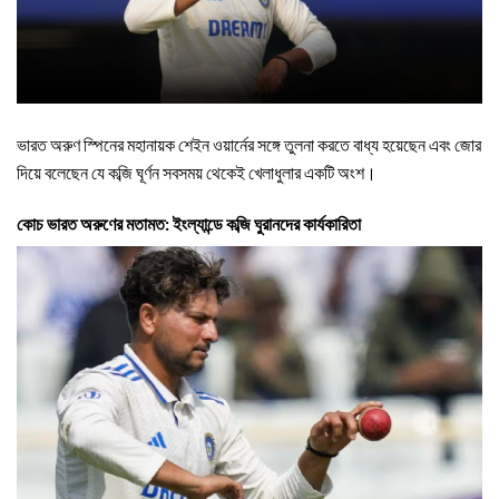
ভারত অরুণ স্পিনের মহানায়ক শেইন ওয়ার্নের সঙ্গে তুলনা করতে বাধ্য হয়েছেন এবং জোর
দিয়ে বলেছেন যে কব্জি ঘূর্ণন সবসময় থেকেই খেলাধুলার একটি অংশ।
কোচ ভারত অরুণের মতামত: ইংল্যান্ডে কব্জি ঘুরানদের কার্যকারিতা