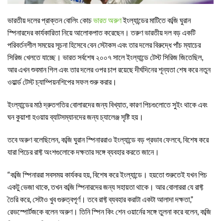
ভারতীয় দলের প্রাক্তন বোলিং কোচ
ভারত অরুণ
ইংল্যান্ডের মাটিতে কব্জি ঘুরান
স্পিনারদের কার্যকারিতা নিয়ে আলোকপাত করেছেন। তরুণ ভারতীয় দল বড় একটি
পরিবর্তনশীল সময়ের সূচনা হিসেবে বেন স্টোকস এবং তার দলের বিরুদ্ধে পাঁচ ম্যাচের
সিরিজ খেলতে যাচ্ছে। ভারত সর্বশেষ ২০০৭ সালে ইংল্যান্ডে টেস্ট সিরিজ জিতেছিল,
আর এখন শুবমান গিল এবং তার দলের ওপর চাপ রয়েছে দীর্ঘদিনের শূন্যতা শেষ করে নতুন
ওয়ার্ল্ড টেস্ট চ্যাম্পিয়নশিপের সফল শুরু করার।
ইংল্যান্ডের মাঠ দ্রুতগতির বোলারদের জন্য বিখ্যাত, কারণ পিচগুলোতে সুইং থাকে এবং
ঘন কুয়াশা হওয়ায় ব্যাটসম্যানদের জন্য চ্যালেঞ্জ সৃষ্টি হয়।
তবে অরুণ বলেছিলেন, কব্জি ঘুরান স্পিনাররাও ইংল্যান্ডে বড় প্রভাব ফেলবে, বিশেষ করে
যারা পিচের রাফ্ট অংশগুলোকে দক্ষতার সঙ্গে ব্যবহার করতে জানে।
“কব্জি স্পিনাররা সবসময় কার্যকর হয়, বিশেষ করে ইংল্যান্ডে। হয়তো শুরুতেই যখন পিচ
একটু ভেজা থাকে, তখন কব্জি স্পিনারদের জন্য সহায়তা থাকে। আর বোলাররা যে রাফ্ট
তৈরি করে, সেটাও খুব গুরুত্বপূর্ণ। তবে রাফ্ট ব্যবহার করাটা একটা আলাদা দক্ষতা,”
রেভস্পোর্টজকে বলেন অরুণ। তিনি স্পিন কিং শেন ওয়ার্নের সঙ্গে তুলনা করে বলেন, কব্জি