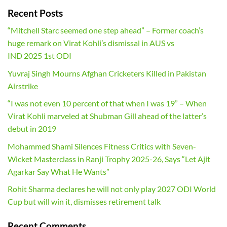
Recent Posts
“Mitchell Starc seemed one step ahead” – Former coach’s
huge remark on Virat Kohli’s dismissal in AUS vs
IND 2025 1st ODI
Yuvraj Singh Mourns Afghan Cricketers Killed in Pakistan
Airstrike
“I was not even 10 percent of that when I was 19” – When
Virat Kohli marveled at Shubman Gill ahead of the latter’s
debut in 2019
Mohammed Shami Silences Fitness Critics with Seven-
Wicket Masterclass in Ranji Trophy 2025-26, Says “Let Ajit
Agarkar Say What He Wants”
Rohit Sharma declares he will not only play 2027 ODI World
Cup but will win it, dismisses retirement talk
Recent Comments