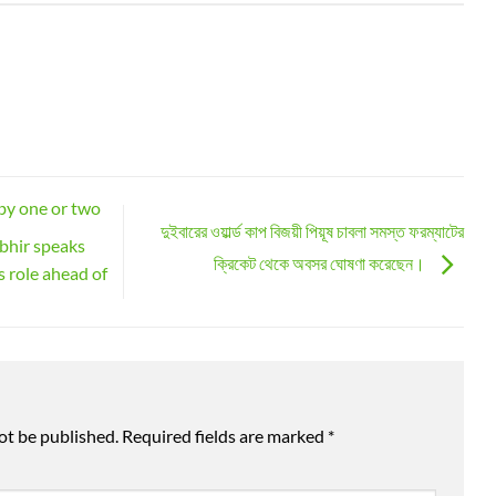
by one or two
দুইবারের ওয়ার্ল্ড কাপ বিজয়ী পিয়ূষ চাবলা সমস্ত ফরম্যাটের
bhir speaks
ক্রিকেট থেকে অবসর ঘোষণা করেছেন।
s role ahead of
ot be published.
Required fields are marked
*