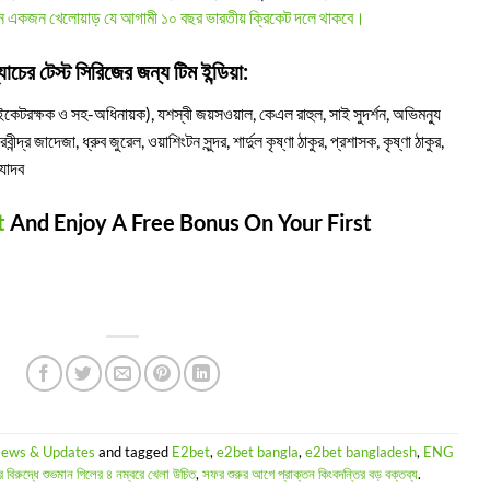
 একজন খেলোয়াড় যে আগামী ১০ বছর ভারতীয় ক্রিকেট দলে থাকবে।
যাচের টেস্ট সিরিজের জন্য টিম ইন্ডিয়া:
েটরক্ষক ও সহ-অধিনায়ক), যশস্বী জয়সওয়াল, কেএল রাহুল, সাই সুদর্শন, অভিমন্যু
ীন্দ্র জাদেজা, ধ্রুব জুরেল, ওয়াশিংটন সুন্দর, শার্দুল কৃষ্ণা ঠাকুর, প্রশাসক, কৃষ্ণা ঠাকুর,
যাদব
t
And Enjoy A Free Bonus On Your First
News & Updates
and tagged
E2bet
,
e2bet bangla
,
e2bet bangladesh
,
ENG
িরুদ্ধে শুভমান গিলের ৪ নম্বরে খেলা উচিত
,
সফর শুরুর আগে প্রাক্তন কিংবদন্তির বড় বক্তব্য
.