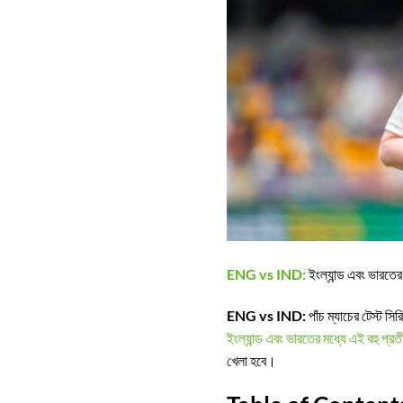
ENG vs IND:
ইংল্যান্ড এবং ভারতের
ENG vs IND:
পাঁচ ম্যাচের টেস্ট স
ইংল্যান্ড এবং ভারতের মধ্যে এই বহু প্রত
খেলা হবে।