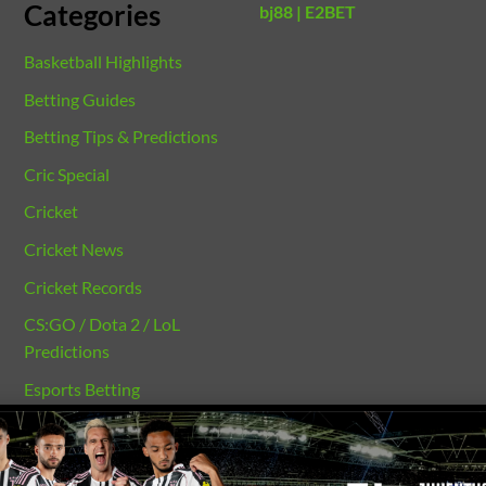
Categories
bj88 |
E2BET
Basketball Highlights
Betting Guides
Betting Tips & Predictions
Cric Special
Cricket
Cricket News
Cricket Records
CS:GO / Dota 2 / LoL
Predictions
Esports Betting
Esports Bookmaker Guides
Football News