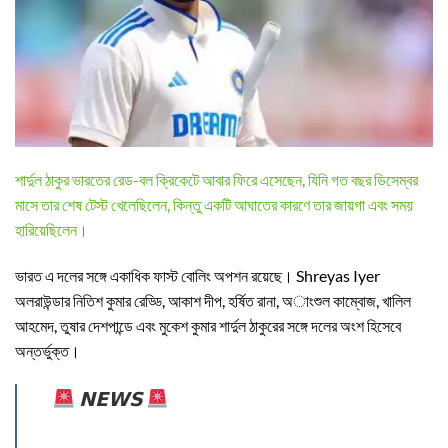
শার্দুল ঠাকুর ভারতের রেড-বল ক্রিকেটে আবার ফিরে এসেছেন, যিনি গত বছর ডিসেম্বর
মাসে তার শেষ টেস্ট খেলেছিলেন, কিন্তু একটি আঘাতের কারণে তার জায়গা এবং সময়
হারিয়েছিলেন।
ভারত এ দলের সঙ্গে একাধিক ফাস্ট বোলিং অপশন রয়েছে। Shreyas Iyer
অলরাউন্ডার নিতিশ কুমার রেড্ডি, আকাশ দীপ, হর্ষিত রানা, অাংশুল কাম্বোজ, খালিল
আহমেদ, তুষার দেশপান্ডে এবং মুকেশ কুমার শার্দুল ঠাকুরের সঙ্গে দলের অংশ হিসেবে
অন্তর্ভুক্ত।
𝗡𝗘𝗪𝗦