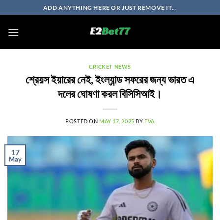
Skip
ADD ANYTHING HERE OR JUST REMOVE IT...
to
content
CRICKET NEWS
শ্রেয়স ইয়ারের নেই, ইংল্যান্ড সফরের জন্য ভারত এ
দলের ঘোষণা করল বিসিসিআই।
POSTED ON
MAY 17, 2025
BY
EVA
17
May