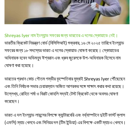
Shreyas Iyer নাম ইংল্যান্ড সফরের জন্য ভারতের এ দলের স্কোয়াডে নেই।
ভারতীয় ক্রিকেট নিয়ন্ত্রণ বোর্ড (বিসিসিআই) শুক্রবার, ১৬ মে ২০২৫ তারিখে ইংল্যান্ড
সফরের জন্য ১৮ সদস্যের ভারত এ দলের স্কোয়াড ঘোষণা করেছে। স্কোয়াডের
অধিনায়ক হবেন অভিমন্যু ঈশ্বরান এবং ধ্রুব জুরেলকে উপ-অধিনায়ক হিসেবে নাম
ঘোষণা করা হয়েছে।
ভারতের প্রধান কোচ গৌতম গম্ভীর বৃহস্পতিবার মুম্বাই Shreyas Iyer পৌঁছেছেন
এবং তিনি নির্বাচক সভার চেয়ারম্যান অজিত আগরকর সঙ্গে সাক্ষাৎ করার কথা রয়েছে।
উল্লেখ্য, রোহিত শর্মা ও বিরাট কোহলি সদ্যই টেস্ট ক্রিকেট থেকে অবসর ঘোষণা
করেছেন।
ভারত এ দল ইংল্যান্ড লায়ন্সের বিপক্ষে ক্যান্টারবেরি এবং নর্থ্যাম্পটনে দুইটি ফার্স্ট ক্লাস
(এফসি) ম্যাচ খেলবে এবং সিনিয়র দল (টিম ইন্ডিয়া) এর বিপক্ষে একটি ম্যাচও খেলবে।