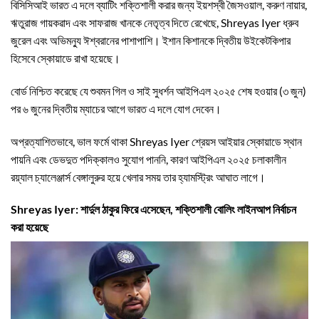
বিসিসিআই ভারত এ দলে ব্যাটিং শক্তিশালী করার জন্য ইয়শস্বী জৈসওয়াল, করুণ নায়ার,
ঋতুরাজ গায়কৱাদ এবং সাফরাজ খানকে নেতৃত্ব দিতে রেখেছে, Shreyas Iyer ধ্রুব
জুরেল এবং অভিমন্যু ঈশ্বরানের পাশাপাশি। ইশান কিশানকে দ্বিতীয় উইকেটকিপার
হিসেবে স্কোয়াডে রাখা হয়েছে।
বোর্ড নিশ্চিত করেছে যে শুবমন গিল ও সাই সুধর্শন আইপিএল ২০২৫ শেষ হওয়ার (৩ জুন)
পর ৬ জুনের দ্বিতীয় ম্যাচের আগে ভারত এ দলে যোগ দেবেন।
অপ্রত্যাশিতভাবে, ভাল ফর্মে থাকা Shreyas Iyer শ্রেয়স আইয়ার স্কোয়াডে স্থান
পায়নি এবং ডেভদুত পদিক্কালও সুযোগ পাননি, কারণ আইপিএল ২০২৫ চলাকালীন
রয়্যাল চ্যালেঞ্জার্স বেঙ্গালুরুর হয়ে খেলার সময় তার হ্যামস্ট্রিং আঘাত লাগে।
Shreyas Iyer: শার্দুল ঠাকুর ফিরে এসেছেন, শক্তিশালী বোলিং লাইনআপ নির্বাচন
করা হয়েছে