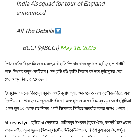
India A’s squad for tour of England
announced.
All The Details
— BCCI (@BCCI)
May 16, 2025
স্পিন বোলিং বিকল্প হিসেবে রয়েছেন বাঁ হাতি স্পিনার মানব সুতার ও হর্ষ দুবে, পাশাপাশি
অফ-স্পিনার তনুশ কোটিয়ান। সম্প্রতি রঞ্জি ট্রফি সিজনে হর্ষ দুবে টুর্নামেন্টের সেরা
খেলোয়াড় নির্বাচিত হয়েছেন।
ইংল্যান্ড এ দলের বিরুদ্ধে প্রথম ফার্স্ট ক্লাস ম্যাচ শুরু হবে ৩০ মে ক্যান্টারবেরিতে, এবং
দ্বিতীয় ম্যাচ শুরু হবে ৬ জুন নর্থাম্পটনে। ইংল্যান্ড এ দলের বিরুদ্ধে ম্যাচের পর, ইন্ডিয়া
এ দল জুন ১৩ থেকে চার দিনের একটি ফিক্সচারে সিনিয়র ভারতীয় দলের সঙ্গেও খেলবে।
Shreyas Iyer ইন্ডিয়া এ স্কোয়াড: অভিমন্যু ঈশ্বরন (ক্যাপ্টেন), যশস্বী জৈসওয়াল,
কারুন নাইর, ধ্রুব জুরেল (উপ-ক্যাপ্টেন, উইকেটকিপার), নিতিশ কুমার রেড্ডি, শার্দূল