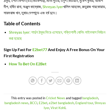
ঠাকুর, ইশান কিশান (উইকেটকিপার), মানব সুতার, তনুশ কোটিয়ান, মুকেশ কুমার, আকাশ
দীপ, হর্ষিত রানা, অঞ্জুল কাম্বোজ,
Shreyas Iyer
খালিল আহমেদ, রুতুরাজ গায়কোয়াড,
সারফরাজ খান, তুষার দেশপান্ডে এবং হর্ষ দুবে।
Table of Contents
Shreyas Iyer: শার্দুল ঠাকুর ফিরে এসেছেন, শক্তিশালী বোলিং লাইনআপ নির্বাচন
করা হয়েছে
Sign Up Fast For
E2bet77
And Enjoy A Free Bonus On Your
First Registration
How To Bet On E2Bet
This entry was posted in
Cricket News
and tagged
bangladesh
,
bangladesh news
,
BCCI
,
E2bet
,
e2bet bangladesh
,
England tour
,
Shreyas
Iyer
,
Virat Kohli
.