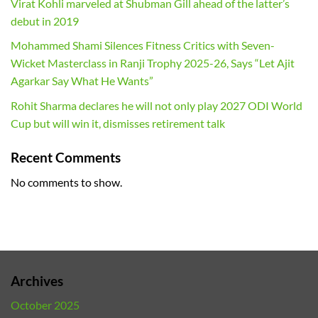
Virat Kohli marveled at Shubman Gill ahead of the latter’s
debut in 2019
Mohammed Shami Silences Fitness Critics with Seven-
Wicket Masterclass in Ranji Trophy 2025-26, Says “Let Ajit
Agarkar Say What He Wants”
Rohit Sharma declares he will not only play 2027 ODI World
Cup but will win it, dismisses retirement talk
Recent Comments
No comments to show.
Archives
October 2025